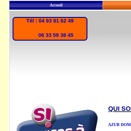
Accueil
Tél : 04 93 81 62 49
06 33 59 38 45
QUI S
AZUR DOM est