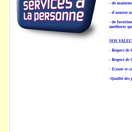
- de mainten
- d'assurer u
- de favorise
améliorer qua
NOS VALEU
- Respect de l
- Respect de 
- Ecoute et co
-Qualité des 