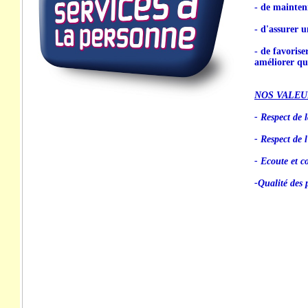
- de mainten
- d'assurer u
- de favorise
améliorer qua
NOS VALEU
- Respect de l
- Respect de 
- Ecoute et co
-Qualité des 