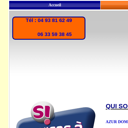
Accueil
Tél : 04 93 81 62 49
06 33 59 38 45
QUI S
AZUR DOM est