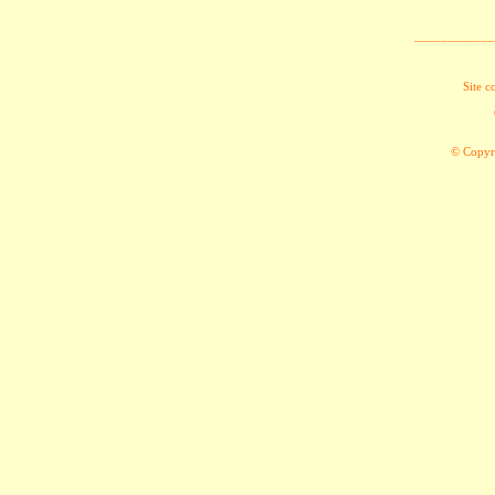
____________
Site c
© Copyri