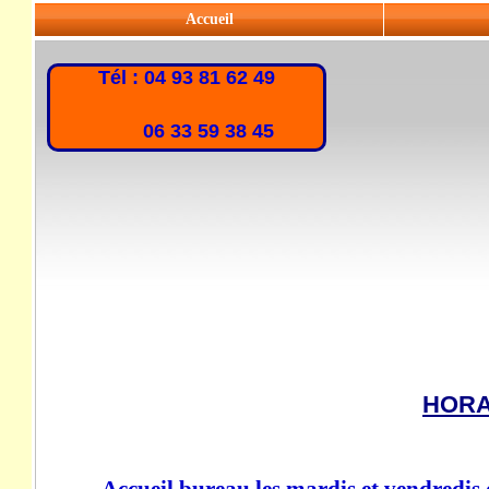
Accueil
Tél : 04 93 81 62 49
06 33 59 38 45
HORA
Accueil bureau les mardis et vendredis