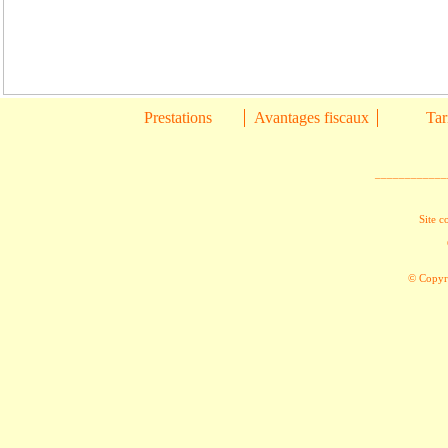
Prestations
Avantages fiscaux
Tar
____________
Site c
© Copyri