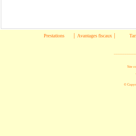
Prestations
Avantages fiscaux
Tar
____________
Site c
© Copyri