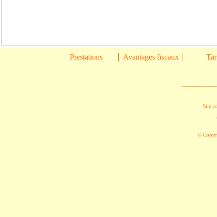
Prestations
Avantages fiscaux
Tar
____________
Site c
© Copyri