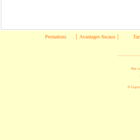
Prestations
Avantages fiscaux
Tar
____________
Site c
© Copyri