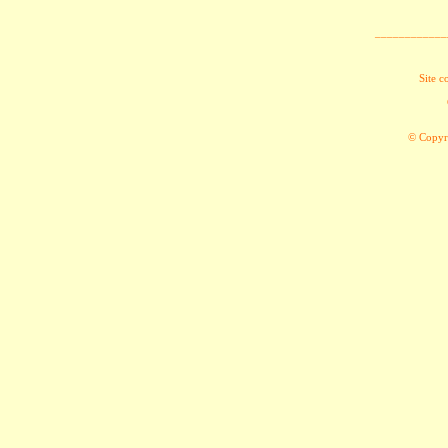
____________
Site c
© Copyri