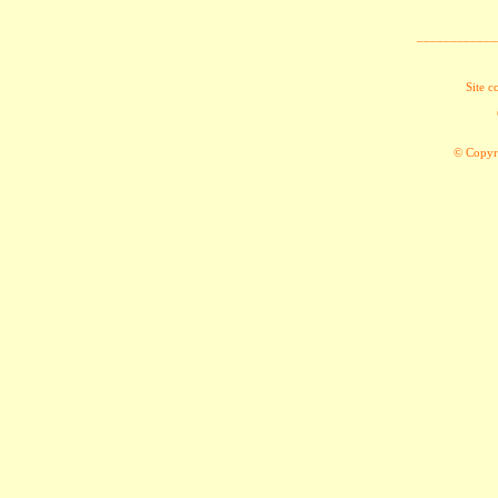
____________
Site c
© Copyri