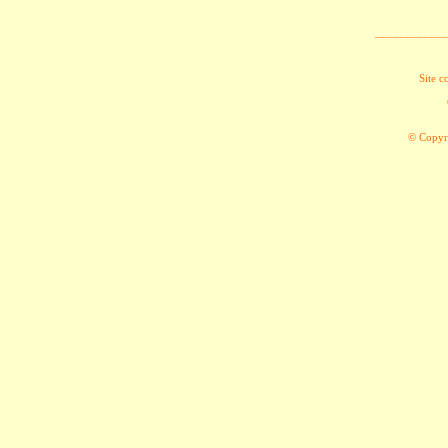
____________
Site c
© Copyri