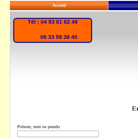
Accueil
Tél : 04 93 81 62 49
06 33 59 38 45
En
Prénom, nom ou pseudo