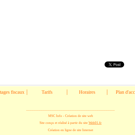
ages fiscaux
Tarifs
Horaires
Plan d'ac
_________________________________________________
MSC Info - Création de site web
Site conçu et réalisé à partir du site
Web01.fr
Création en ligne de site Internet