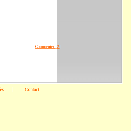
Commenter [2]
cès
Contact