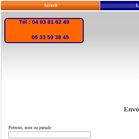
Accueil
L
Tél : 04 93 81 62 49
06 33 59 38 45
Envoi
Prénom, nom ou pseudo