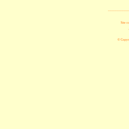
____________
Site c
© Copyri