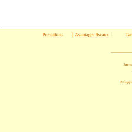
Prestations
Avantages fiscaux
Tar
____________
Site c
© Copyri