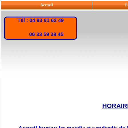
Accueil
L
Tél : 04 93 81 62 49
06 33 59 38 45
HORAIR
Accueil bureau les mardis et vendredis de