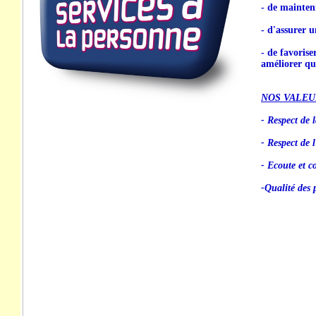
- de mainten
- d'assurer u
- de favorise
améliorer qua
NOS VALEU
- Respect de l
- Respect de 
- Ecoute et co
-Qualité des 