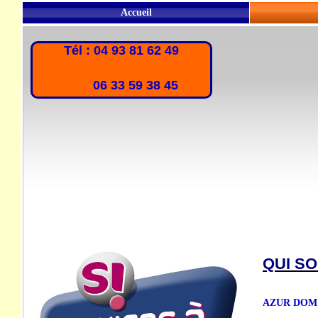
Accueil
Tél : 04 93 81 62 49
06 33 59 38 45
QUI S
AZUR DOM est