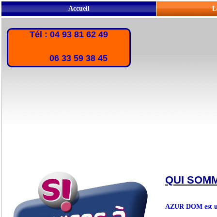
Accueil
L
Tél : 04 93 81 62 49
06 33 59 38 45
QUI SOM
AZUR DOM est une 