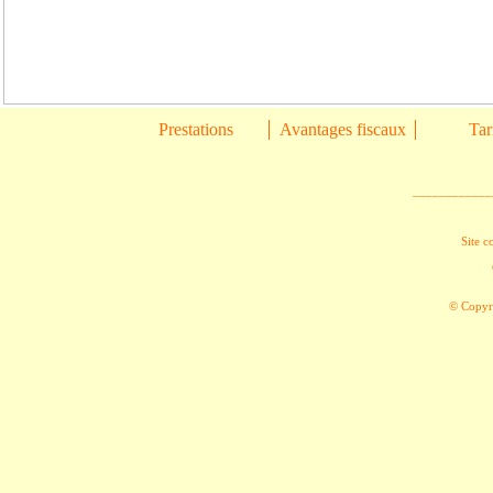
Prestations
Avantages fiscaux
Tar
____________
Site c
© Copyri