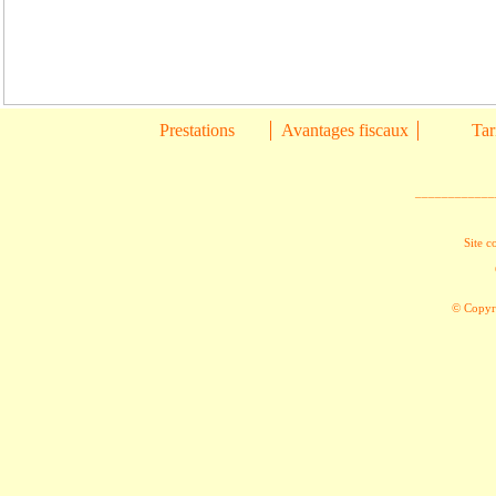
Prestations
Avantages fiscaux
Tar
____________
Site c
© Copyri