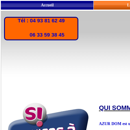
Accueil
L
Tél : 04 93 81 62 49
06 33 59 38 45
QUI SOM
AZUR DOM est une 