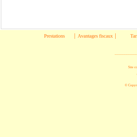
Prestations
Avantages fiscaux
Tar
____________
Site c
© Copyri