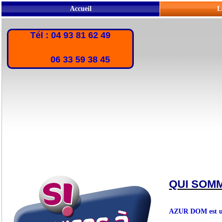
Accueil
L
Tél : 04 93 81 62 49
06 33 59 38 45
QUI SOM
AZUR DOM est une 