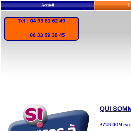
Accueil
L
Tél : 04 93 81 62 49
06 33 59 38 45
QUI SOM
AZUR DOM est une 