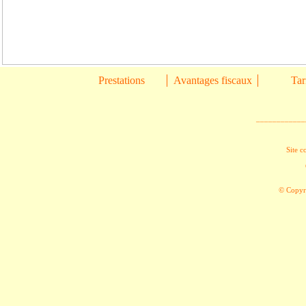
Prestations
Avantages fiscaux
Tar
____________
Site c
© Copyri