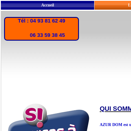
Accueil
L
Tél : 04 93 81 62 49
06 33 59 38 45
QUI SOM
AZUR DOM est une 