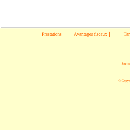
Prestations
Avantages fiscaux
Tar
____________
Site c
© Copyri