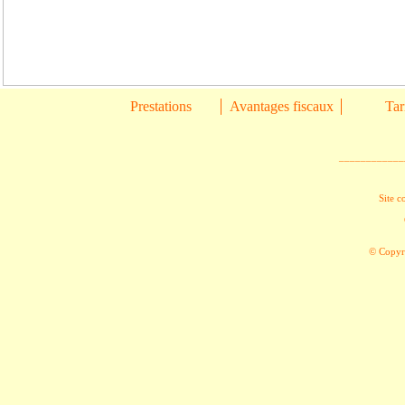
Prestations
Avantages fiscaux
Tar
____________
Site c
© Copyri