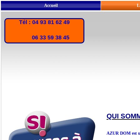
Accueil
L
Tél : 04 93 81 62 49
06 33 59 38 45
QUI SOM
AZUR DOM est une 